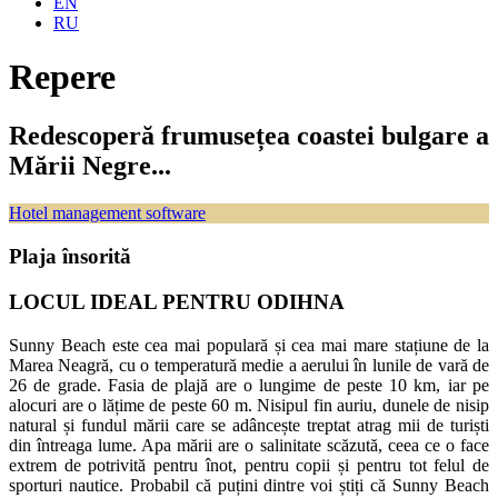
EN
RU
Repere
Redescoperă frumusețea coastei bulgare a
Mării Negre...
Hotel management software
Plaja însorită
LOCUL IDEAL PENTRU ODIHNA
Sunny Beach este cea mai populară și cea mai mare stațiune de la
Marea Neagră, cu o temperatură medie a aerului în lunile de vară de
26 de grade. Fasia de plajă are o lungime de peste 10 km, iar pe
alocuri are o lățime de peste 60 m. Nisipul fin auriu, dunele de nisip
natural și fundul mării care se adâncește treptat atrag mii de turiști
din întreaga lume. Apa mării are o salinitate scăzută, ceea ce o face
extrem de potrivită pentru înot, pentru copii și pentru tot felul de
sporturi nautice. Probabil că puțini dintre voi știți că Sunny Beach