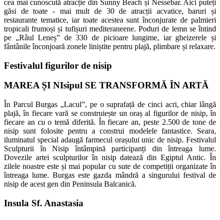
cea mai cunoscută atracție din Sunny Beach și Nessebar. Aici puteți
găsi de toate - mai mult de 30 de atracții acvatice, baruri și
restaurante tematice, iar toate acestea sunt înconjurate de palmieri
tropicali frumoși și tufișuri mediteraneene. Poduri de lemn se întind
pe „Râul Leneș” de 330 de picioare lungime, iar gheizerele și
fântânile înconjoară zonele liniștite pentru plajă, plimbare și relaxare.
Festivalul figurilor de nisip
MAREA ȘI NIsipul SE TRANSFORMĂ ÎN ARTĂ
În Parcul Burgas „Lacul”, pe o suprafață de cinci acri, chiar lângă
plajă, în fiecare vară se construiește un oraș al figurilor de nisip, în
fiecare an cu o temă diferită. În fiecare an, peste 2.500 de tone de
nisip sunt folosite pentru a construi modelele fantastice. Seara,
iluminatul special adaugă farmecul orașului unic de nisip. Festivalul
Sculpturii în Nisip întâmpină participanți din întreaga lume.
Dovezile artei sculpturilor în nisip datează din Egiptul Antic. În
zilele noastre este și mai popular cu sute de competiții organizate în
întreaga lume. Burgas este gazda mândră a singurului festival de
nisip de acest gen din Peninsula Balcanică.
Insula Sf. Anastasia