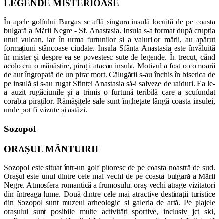
LEGENDE MISTERIOASE
În apele golfului Burgas se află singura insulă locuită de pe coasta
bulgară a Mării Negre - Sf. Anastasia. Insula s-a format după erupția
unui vulcan, iar în urma furtunilor și a valurilor mării, au apărut
formațiuni stâncoase ciudate. Insula Sfânta Anastasia este învăluită
în mister și despre ea se povestesc sute de legende. În trecut, când
acolo era o mănăstire, pirații atacau insula. Motivul a fost o comoară
de aur îngropată de un pirat mort. Călugării s-au închis în biserica de
pe insulă și s-au rugat Sfintei Anastasia să-i salveze de raiduri. Ea le-
a auzit rugăciunile și a trimis o furtună teribilă care a scufundat
corabia piraților. Rămășițele sale sunt înghețate lângă coasta insulei,
unde pot fi văzute și astăzi.
Sozopol
ORAȘUL MÂNTUIRII
Sozopol este situat într-un golf pitoresc de pe coasta noastră de sud.
Orașul este unul dintre cele mai vechi de pe coasta bulgară a Mării
Negre. Atmosfera romantică a frumosului oraș vechi atrage vizitatori
din întreaga lume. Două dintre cele mai atractive destinații turistice
din Sozopol sunt muzeul arheologic și galeria de artă. Pe plajele
orașului sunt posibile multe activități sportive, inclusiv jet ski,