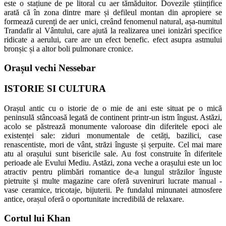
este o stațiune de pe litoral cu aer tămăduitor. Dovezile științifice
arată că în zona dintre mare și defileul montan din apropiere se
formează curenți de aer unici, creând fenomenul natural, așa-numitul
Trandafir al Vântului, care ajută la realizarea unei ionizări specifice
ridicate a aerului, care are un efect benefic. efect asupra astmului
bronșic și a altor boli pulmonare cronice.
Orașul vechi Nessebar
ISTORIE SI CULTURA
Orașul antic cu o istorie de o mie de ani este situat pe o mică
peninsulă stâncoasă legată de continent printr-un istm îngust. Astăzi,
acolo se păstrează monumente valoroase din diferitele epoci ale
existenței sale: ziduri monumentale de cetăți, bazilici, case
renascentiste, mori de vânt, străzi înguste și șerpuite. Cel mai mare
atu al orașului sunt bisericile sale. Au fost construite în diferitele
perioade ale Evului Mediu. Astăzi, zona veche a orașului este un loc
atractiv pentru plimbări romantice de-a lungul străzilor înguste
pietruite și multe magazine care oferă suveniruri lucrate manual -
vase ceramice, tricotaje, bijuterii. Pe fundalul minunatei atmosfere
antice, orașul oferă o oportunitate incredibilă de relaxare.
Cortul lui Khan