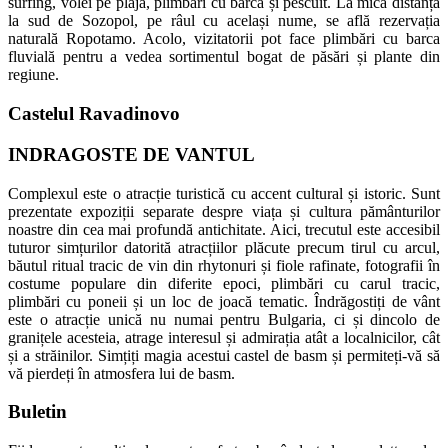
surfing, volei pe plajă, plimbări cu barca și pescuit. La mică distanță
la sud de Sozopol, pe râul cu același nume, se află rezervația
naturală Ropotamo. Acolo, vizitatorii pot face plimbări cu barca
fluvială pentru a vedea sortimentul bogat de păsări și plante din
regiune.
Castelul Ravadinovo
INDRAGOSTE DE VANTUL
Complexul este o atracție turistică cu accent cultural și istoric. Sunt
prezentate expoziții separate despre viața și cultura pământurilor
noastre din cea mai profundă antichitate. Aici, trecutul este accesibil
tuturor simțurilor datorită atracțiilor plăcute precum tirul cu arcul,
băutul ritual tracic de vin din rhytonuri și fiole rafinate, fotografii în
costume populare din diferite epoci, plimbări cu carul tracic,
plimbări cu poneii și un loc de joacă tematic. Îndrăgostiți de vânt
este o atracție unică nu numai pentru Bulgaria, ci și dincolo de
granițele acesteia, atrage interesul și admirația atât a localnicilor, cât
și a străinilor. Simțiți magia acestui castel de basm și permiteți-vă să
vă pierdeți în atmosfera lui de basm.
Buletin