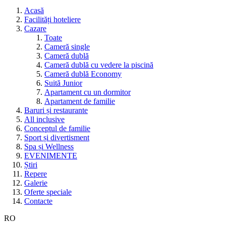
Acasă
Facilități hoteliere
Cazare
Toate
Cameră single
Cameră dublă
Cameră dublă cu vedere la piscină
Cameră dublă Economy
Suită Junior
Apartament cu un dormitor
Apartament de familie
Baruri și restaurante
All inclusive
Conceptul de familie
Sport și divertisment
Spa și Wellness
EVENIMENTE
Știri
Repere
Galerie
Oferte speciale
Contacte
RO