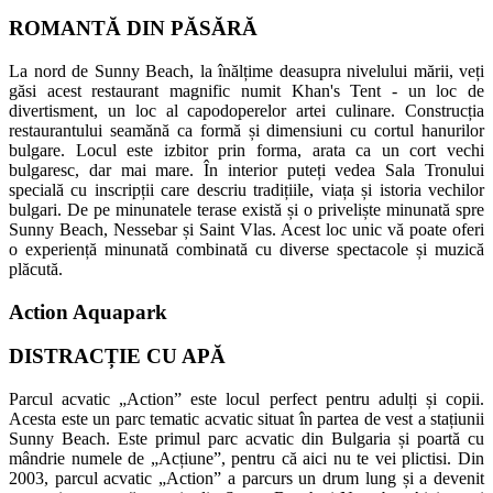
ROMANTĂ DIN PĂSĂRĂ
La nord de Sunny Beach, la înălțime deasupra nivelului mării, veți
găsi acest restaurant magnific numit Khan's Tent - un loc de
divertisment, un loc al capodoperelor artei culinare. Construcția
restaurantului seamănă ca formă și dimensiuni cu cortul hanurilor
bulgare. Locul este izbitor prin forma, arata ca un cort vechi
bulgaresc, dar mai mare. În interior puteți vedea Sala Tronului
specială cu inscripții care descriu tradițiile, viața și istoria vechilor
bulgari. De pe minunatele terase există și o priveliște minunată spre
Sunny Beach, Nessebar și Saint Vlas. Acest loc unic vă poate oferi
o experiență minunată combinată cu diverse spectacole și muzică
plăcută.
Action Aquapark
DISTRACȚIE CU APĂ
Parcul acvatic „Action” este locul perfect pentru adulți și copii.
Acesta este un parc tematic acvatic situat în partea de vest a stațiunii
Sunny Beach. Este primul parc acvatic din Bulgaria și poartă cu
mândrie numele de „Acțiune”, pentru că aici nu te vei plictisi. Din
2003, parcul acvatic „Action” a parcurs un drum lung și a devenit