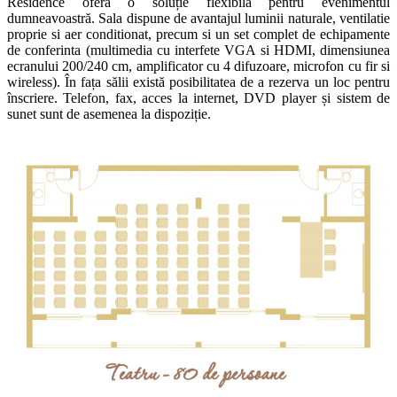
Residence oferă o soluție flexibilă pentru evenimentul
dumneavoastră. Sala dispune de avantajul luminii naturale, ventilatie
proprie si aer conditionat, precum si un set complet de echipamente
de conferinta (multimedia cu interfete VGA si HDMI, dimensiunea
ecranului 200/240 cm, amplificator cu 4 difuzoare, microfon cu fir si
wireless). În fața sălii există posibilitatea de a rezerva un loc pentru
înscriere. Telefon, fax, acces la internet, DVD player și sistem de
sunet sunt de asemenea la dispoziție.