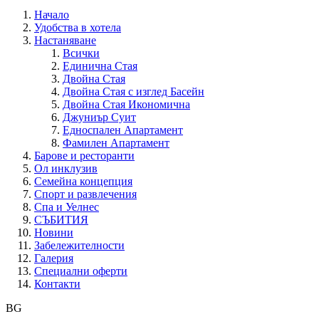
Начало
Удобства в хотела
Настаняване
Всички
Единична Стая
Двойна Стая
Двойна Стая с изглед Басейн
Двойна Стая Икономична
Джуниър Суит
Едноспален Апартамент
Фамилен Апартамент
Барове и ресторанти
Ол инклузив
Семейна концепция
Спорт и развлечения
Спа и Уелнес
СЪБИТИЯ
Новини
Забележителности
Галерия
Специални оферти
Контакти
BG