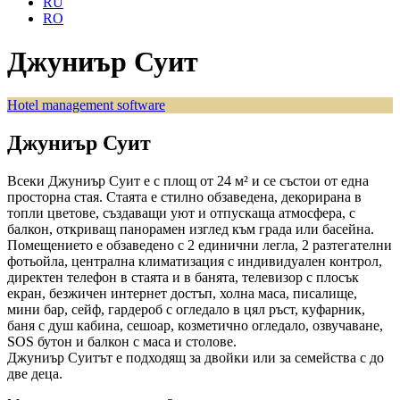
RU
RO
Джуниър Суит
Hotel management software
Джуниър Суит
Всеки Джуниър Суит е с площ от 24 м² и се състои от една
просторна стая. Стаята е стилно обзаведена,
декорирана в
топли цветове, създаващи уют и отпускаща атмосфера, с
балкон, откриващ панорамен изглед към града или басейна.
Помещението е обзаведено с 2 единични легла, 2 разтегателни
фотьойла, централна климатизация с индивидуален контрол,
директен телефон в стаята и в банята, телевизор с плосък
екран, безжичен интернет достъп, холна маса, писалище,
мини бар, сейф, гардероб с огледало в цял ръст, куфарник,
баня с душ кабина, сешоар, козметично огледало, озвучаване,
SOS бутон и балкон с маса и столове.
Джуниър Суитът е подходящ за двойки или за семейства с до
две деца.