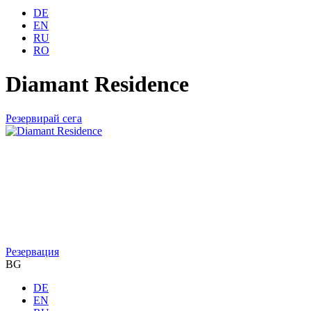
DE
EN
RU
RO
Diamant Residence
Резервирай сега
Резервация
BG
DE
EN